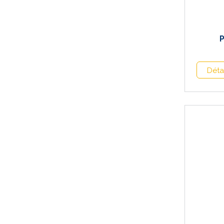
P
Déta