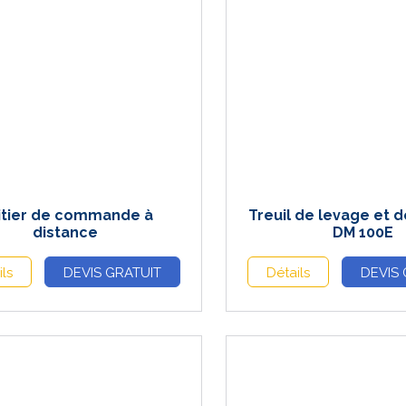
itier de commande à
Treuil de levage et d
distance
DM 100E
ils
DEVIS GRATUIT
Détails
DEVIS 