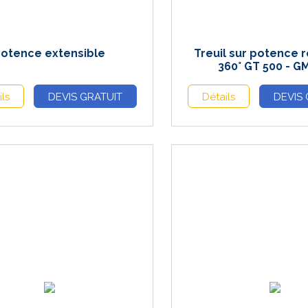
otence extensible
Treuil sur potence r
360° GT 500 - G
ils
DEVIS GRATUIT
Détails
DEVIS 