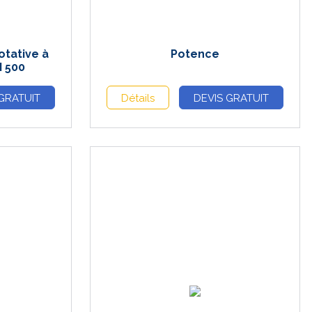
otative à
Potence
M 500
GRATUIT
Détails
DEVIS GRATUIT