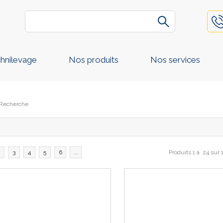
hnilevage
Nos produits
Nos services
Recherche
2
3
4
5
6
...
Produits
1
à
24
sur