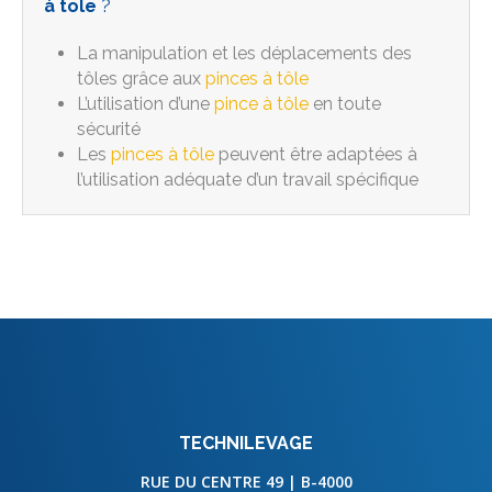
à tole
?
La manipulation et les déplacements des
tôles grâce aux
pinces à tôle
L’utilisation d’une
pince à tôle
en toute
sécurité
Les
pinces à tôle
peuvent être adaptées à
l’utilisation adéquate d’un travail spécifique
TECHNILEVAGE
RUE DU CENTRE 49 | B-4000