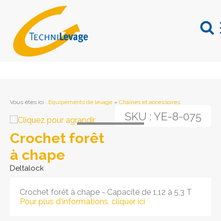
Vous êtes ici
:
Equipements de levage
»
Chaînes et accessoires
SKU :
YE-8-075
Loading...
Crochet forêt
à chape
Deltalock
Crochet forêt à chape - Capacité de 1,12 à 5,3 T
Pour plus d'informations, cliquer ici